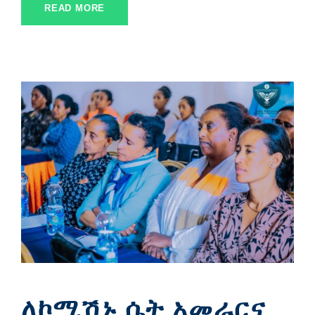
READ MORE
ለኮሚሽኑ ሴት አመራርና