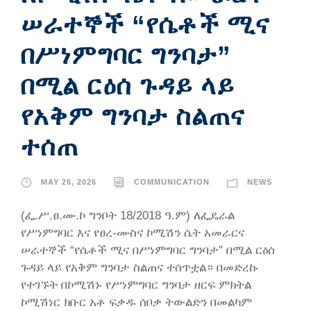
ሠራተኞች “የሴቶች ሚና
በሥነምግባር ግንባታ”
በሚል ርዕሰ ጉዳይ ላይ
የአቅም ግንባታ ስልጠና
ተሰጠ
MAY 26, 2026
COMMUNICATION
NEWS
(ፌ.ሥ.ፀ.ሙ.ኮ ግንቦት 18/2018 ዓ.ም) ለፌዴራል
የሥነምግባር እና የፀረ-ሙስና ኮሚሽን ሴት አመራርና
ሠራተኞች “የሴቶች ሚና በሥነምግባር ግንባታ” በሚል ርዕሰ
ጉዳይ ላይ የአቅም ግንባታ ስልጠና ተሰጥቷል። በመድረኩ
የተገኙት በኮሚሽኑ የሥነምግባር ግንባታ ዘርፍ ምክትል
ኮሚሽነር ክቡር አቶ ፍቃዱ ሰቦቃ ትውልድን በመልካም