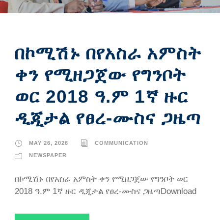
በኮሚሽኑ በየአስራ አምስት
ቀን የሚዘጋጀው የግንቦት
ወር 2018 ዓ.ም 1ኛ ዙር
ዲጂታል የፀረ-ሙስና ጋዜጣ
MAY 26, 2026
COMMUNICATION
NEWSPAPER
በኮሚሽኑ በየአስራ አምስት ቀን የሚዘጋጀው የግንቦት ወር
2018 ዓ.ም 1ኛ ዙር ዲጂታል የፀረ-ሙስና ጋዜጣDownload