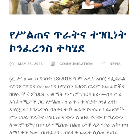
የሥልጠና ጥራትና ተገቢነት
ኮንፈረንስ ተካሄደ
MAY 26, 2026
COMMUNICATION
NEWS
(ፌ.ሥ.ፀ.ሙ.ኮ ግንቦት 18/2018 ዓ.ም አዲስ አበባ) የፌደራል
የሥነምግባርና ፀረ-ሙስና ኮሚሽን ከዘርፍ ፎረም አመራሮችና
ከከፍተኛ ትምህርት ተቋማት የሥነምግባርና ፀረ-ሙስና ሥራ
አስፈጻሚዎች ጋር የሥልጠና ጥራትና ተገቢነት ኮንፈረንስ
አካሂዷል፡፡ ኮንፈረንሱ ባለትፉት 9 ወራት የተሰጡ ስልጠናዎች
ምን ያህል ጥራትና ተገቢነታቸውን የጠበቁ ናቸው የሚለውን
ለመገምገምና በቀጣይ የሚሰጡ ስልጠናዎች ላይ የጋራ አቅጣጫ
ለማስቀጥ ነው፡፡ በኮንፈረንሱ ባለፉት ወራት ሲሰጡ የነበሩ