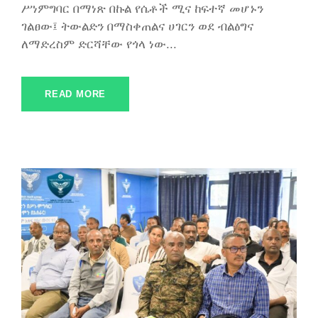
ሥነምግባር በማነጽ በኩል የሴቶች ሚና ከፍተኛ መሆኑን
ገልፀው፤ ትውልድን በማስቀጠልና ሀገርን ወደ ብልፅግና
ለማድረስም ድርሻቸው የጎላ ነው...
READ MORE