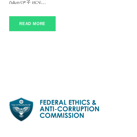
ስልጠናዎች ዘርፍ...
READ MORE