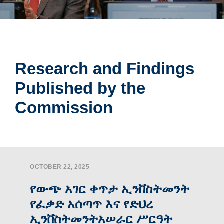
Research and Findings
Published by the
Commission
OCTOBER 22, 2025
የውጭ አገር ቀጥታ ኢንቨስትመንት
የፈቃድ አሰጣጥ እና የድህረ
ኢንቨስትመንትአሠራር ሥርዓት