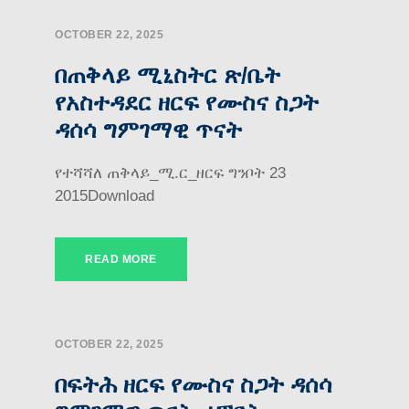
OCTOBER 22, 2025
በጠቅላይ ሚኒስትር ጽ/ቤት
የአስተዳደር ዘርፍ የሙስና ስጋት
ዳሰሳ ግምገማዊ ጥናት
የተሻሻለ ጠቅላይ_ሚ.ር_ዘርፍ ግንቦት 23
2015Download
READ MORE
OCTOBER 22, 2025
በፍትሕ ዘርፍ የሙስና ስጋት ዳሰሳ