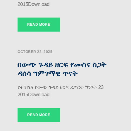
2015Download
READ MORE
OCTOBER 22, 2025
በውጭ ጉዳይ ዘርፍ የሙስና ስጋት
ዳሰሳ ግምገማዊ ጥናት
የተሻሽለ የውጭ ጉዳይ ዘርፍ ሪፖርት ግንቦት 23
2015Download
READ MORE