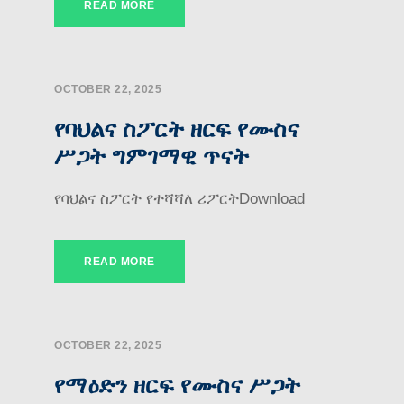
READ MORE
OCTOBER 22, 2025
የባህልና ስፖርት ዘርፍ የሙስና
ሥጋት ግምገማዊ ጥናት
የባህልና ስፖርት የተሻሻለ ሪፖርትDownload
READ MORE
OCTOBER 22, 2025
የማዕድን ዘርፍ የሙስና ሥጋት