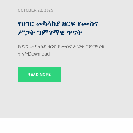
OCTOBER 22, 2025
የሀገር መካላከያ ዘርፍ የሙስና
ሥጋት ግምገማዊ ጥናት
የሀገር መካላከያ ዘርፍ የሙስና ሥጋት ግምገማዊ
ጥናትDownload
READ MORE