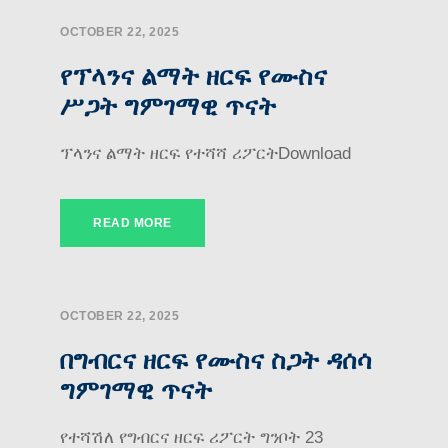
OCTOBER 22, 2025
የፕላንና ልማት ዘርፍ የሙስና
ሥጋት ግምገማዊ ጥናት
ፕላንና ልማት ዘርፍ የተሻሻ ሪፖርትDownload
READ MORE
OCTOBER 22, 2025
በግብርና ዘርፍ የሙስና ስጋት ዳሰሳ
ግምገማዊ ጥናት
የተሻሽለ የግብርና ዘርፍ ሪፖርት ግንቦት 23