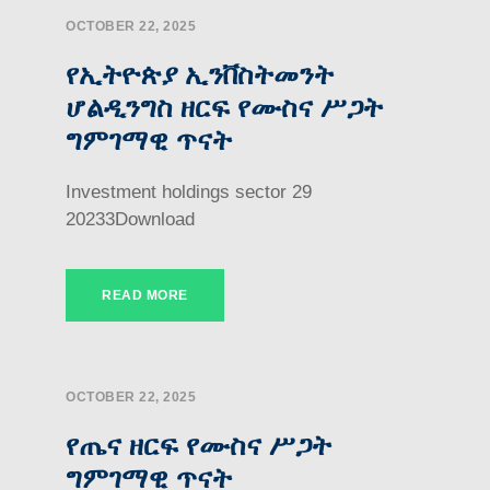
OCTOBER 22, 2025
የኢትዮጵያ ኢንቨስትመንት
ሆልዲንግስ ዘርፍ የሙስና ሥጋት
ግምገማዊ ጥናት
Investment holdings sector 29
20233Download
READ MORE
OCTOBER 22, 2025
የጤና ዘርፍ የሙስና ሥጋት
ግምገማዊ ጥናት