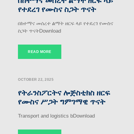
በከተማና መሰረተ ልማት ዘርፍ ላይ
የተደረገ የሙስና ስጋት ጥናት
በከተማና መሰረተ ልማት ዘርፍ ላይ የተደረገ የሙስና
ስጋት ጥናትDownload
READ MORE
OCTOBER 22, 2025
የትራንስፖርትና ሎጅስቲክስ ዘርፍ
የሙስና ሥጋት ግምገማዊ ጥናት
Transport and logistics bDownload