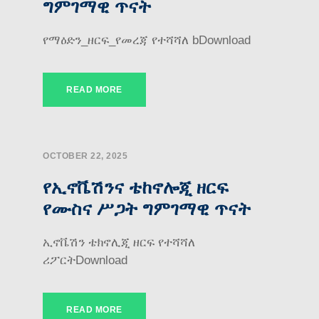
ግምገማዊ ጥናት
የማዕድን_ዘርፍ_የመረጃ የተሻሻለ bDownload
READ MORE
OCTOBER 22, 2025
የኢኖቬሽንና ቴከኖሎጂ ዘርፍ
የሙስና ሥጋት ግምገማዊ ጥናት
ኢኖቬሽን ቴክኖሊጂ ዘርፍ የተሻሻለ
ሪፖርትDownload
READ MORE