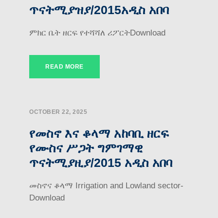
ጥናትሚያዝያ/2015አዲስ አበባ
ምክር ቤት ዘርፍ የተሻሻለ ሪፖርትDownload
READ MORE
OCTOBER 22, 2025
የመስኖ እና ቆላማ አከባቢ ዘርፍ
የሙስና ሥጋት ግምገማዊ
ጥናትሚያዚያ/2015 አዲስ አበባ
መስኖና ቆላማ Irrigation and Lowland sector-
Download