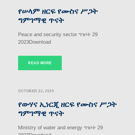
የሠላም ዘርፍ የሙስና ሥጋት
ግምገማዊ ጥናት
Peace and security sector ግንቦት 29
2023Download
READ MORE
OCTOBER 22, 2025
የውሃና ኢነርጂ ዘርፍ የሙስና ሥጋት
ግምገማዊ ጥናት
Ministry of water and energy ግንቦት 29