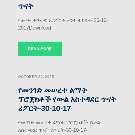
ጥናት
የውጭ ቀጥተኛ ኢንቨስትመንት ፋይናል- 26-10-
2017Download
READ MORE
OCTOBER 22, 2025
የመንገድ መሠረተ ልማት
ፕሮጀክቶች የውል አስተዳደር ጥናት
ሪፖርት-30-10-17
የመንገድ መሠረተ ልማት ፕሮጀክቶች የውል
አስተዳደር ጥናት ሪፖርት-30-10-17-