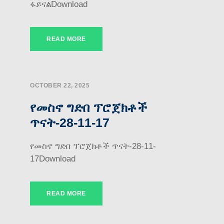
ፋይናልDownload
READ MORE
OCTOBER 22, 2025
የመስኖ ግድበ ፕሮጀክቶች
ጥናት-28-11-17
የመስኖ ግድበ ፕሮጀክቶች ጥናት-28-11-
17Download
READ MORE