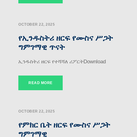
OCTOBER 22, 2025
የኢንዱስትሪ ዘርፍ የሙስና ሥጋት
ግምገማዊ ጥናት
ኢንዱስትሪ ዘርፍ የተሻሻለ ሪፖርትDownload
READ MORE
OCTOBER 22, 2025
የምክር ቤት ዘርፍ የሙስና ሥጋት
ግምገማዊ