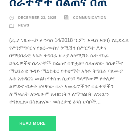
ሰራተኞች ስልጠና ሰጠ
DECEMBER 23, 2025
COMMUNICATION
NEWS
(ፌ.ሥ.ፀ.ሙ.ኮ ታኅሳስ 14/2018 ዓ.ም፣ አዲስ አበባ) የፌደራል
የሥነምግባርና የፀረ-ሙስና ኮሚሽን በሥርዓተ ፆታና
በማህበራዊ አካቶ ትግበራ ዙሪያ ለኮሚሽኑ ሴት የስራ
ኃላፊዎችና ሰራተኞች ስልጠና ሰጥቷል፡፡ ስልጠናው ከሴቶችና
ማህበራዊ ጉዳይ ሚኒስቴር የተቋማት አካቶ ትግበራ ባለሙያ
አቶ አንዳርጌ መልካ የተሰጠ ሲሆን፣ ዓላማውም የተለያየ
ልምድና ብቃት ያላቸው ሴት አመራሮችንና ሰራተኞችን
ለማፍራት እንዲሁም አብሮነትን ለማጎልበት እንደሆነ
ተገልጿል፡፡ በስልጠናው መሰረታዊ ፅንሰ ሀሳቦች...
READ MORE