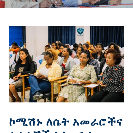
ኮሚሽኑ ለሴት አመራሮችና