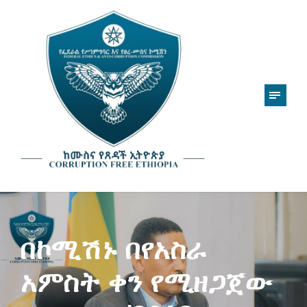
በኮሚሽኑ በየአስራ
አምስት ቀን የሚዘጋጀው