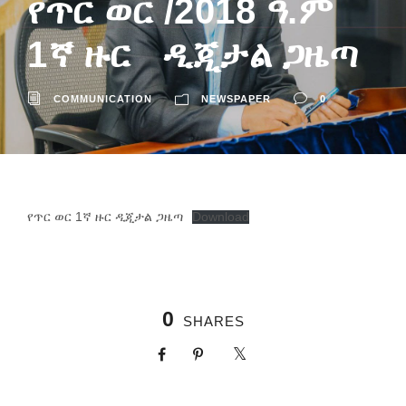
የጥር ወር /2018 ዓ.ም
1ኛ ዙር ዲጂታል ጋዜጣ
COMMUNICATION
NEWSPAPER
0
የጥር ወር 1ኛ ዙር ዲጂታል ጋዜጣ
Download
0
SHARES