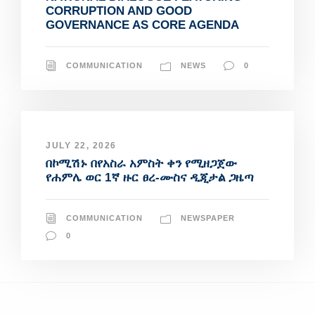
CORRUPTION AND GOOD
GOVERNANCE AS CORE AGENDA
COMMUNICATION
NEWS
0
JULY 22, 2026
በኮሚሽኑ በየአስራ አምስት ቀን የሚዘጋጀው
የሐምሌ ወር 1ኛ ዙር ፀረ-ሙስና ዲጂታል ጋዜጣ
COMMUNICATION
NEWSPAPER
0