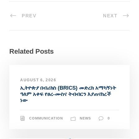
PREV
NEXT
Related Posts
AUGUST 6, 2026
ኢትዮጵያ በብሪክስ (BRICS) መድረክ አማካኝነት
ዓለም አቀፍ የፀረ-ሙስና ትብብርን እያጠናከረች
ነው
COMMUNICATION
NEWS
0