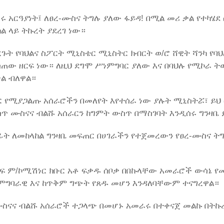
 አርዓያነት፤ ለፀረ-ሙስና ትግሉ ያለው ፋይዳ! በሚል መሪ ቃል የተካሄደ
ል ላይ ትኩረት ያደረገ ነው።
ጉት የባህልና ስፖርት ሚኒስቴር ሚኒስትር ክብርት ወ/ሮ ሸዊት ሻንካ የባህ
ተሰጠው ዘርፍ ነው። ለዚህ ደግሞ ሥነምግባር ያለው እና በባህሉ የሚኮራ 
ል ብለዋል።
ር የሚያጋልጡ አሰራሮችን በመለየት እየተሰራ ነው ያሉት ሚኒስትሯ፣ ይህ
 ሙስናና ብልሹ አሰራርን ከግምት ውስጥ በማስገባት እንዲሰሩ ግንዛቤ 
 ለመከላከል ግንዛቤ መፍጠር በሀገራችን የተጀመረውን የፀረ-ሙስና ት
ርፍ ም/ኮሚሽነር ክቡር አቶ ፍቃዱ ሰቦቃ በበኩላቸው አመራሮች ውሳኔ የመ
ምግባራዊ እና ከጥቅም ግጭት የጸዱ መሆን እንዳለባቸውም ተናግረዋል።
ስናና ብልሹ አሰራሮች ተጋላጭ በመሆኑ አመራሩ በተቀናጀ መልኩ በትኩ