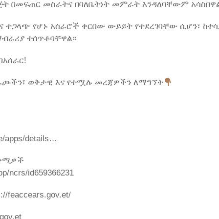
ጅት በመፍጠር መስራትና በባለቤትነት መምራት እንዳለባቸውም አሳስበዋል
ና ተጋላጭ የሆኑ አሰራሮች ቀርበው ውይይት የተደረገባቸው ሲሆን፣ ከ
ማብራሪያ ተሰጥቶባቸዋል።
በአሰራር!
ራጮችን፣ ወቅታዊ እና የተሟሉ መረጃዎችን ለማግኘት
re/apps/details…
ተጠቃሚዎች
app/ncrs/id659366231
/feaccears.gov.et/
gov.et