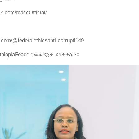
k.com/feaccOfficial/
.com/@federalethicsanti-corrupti149
m/EthiopiaFeacc በመወዳጀት ይከታተሉን።