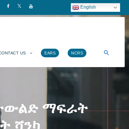
English
CONTACT US
EARS
NCRS
 ትውልድ ማፍራት
ት ሻንካ