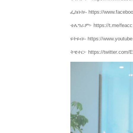
ፌስቡክ፡- https://www.faceboo
ቴሌግራም፦ https://t.me/feacc
ዩትዩብ፡- https://www.youtube
ትዊተር፦ https://twitter.co