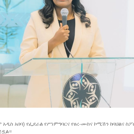
ዓ.ም አዲስ አበባ) የፌደራል የሥነምግባርና የፀረ-ሙስና ኮሚሽን ከባህልና ስ
ሂዷል።