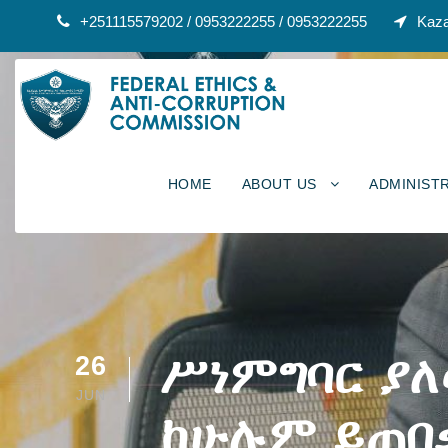
+251115579202 / 0953222255 / 0953222255
Kaza
HOME
ABOUT US
ADMINIST
ሥነምግባር ያለ
26
JUN
ከሁሉም ይጠበቃ