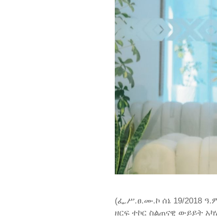
(ፌ.ሥ.ፀ.ሙ.ኮ ሰኔ 19/2018 
ዘርፍ ተኮር ስልጠናዊ ውይይት አካ