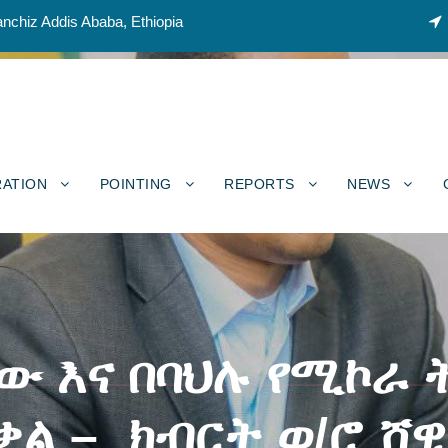
nchiz Addis Ababa, Ethiopia
RATION
POINTING
REPORTS
NEWS
ው እና በባህሉ የሚኮራ
ል – ክብርት ወ/ሮ ሸዊ