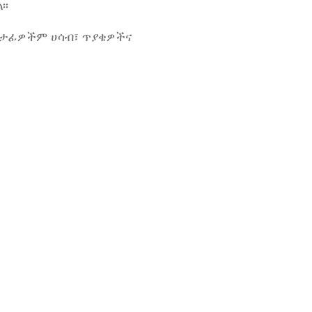
፡፡
ተሳታፊዎችም ሀሳብ፣ ጥያቄዎችና