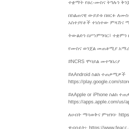
ተቋማት የፀረ-ሙስና ትግሉን ቅን
በስልጠናዊ ውይይቱ በዘርፉ ለሙስ
አስተያየቶች ተነስተው ምላሽና 
ትውልድን በሥነምግባር፤ ተቋምን 
የሙስና ወንጀል መጠቆሚያ አማ
#NCRS ሞባይል መተግበሪያ
#ለAndroid ስልክ ተጠቃሚዎች
https://play.google.com/sto
#ለApple or iPhone ስልክ 
https://apps.apple.com/us/
ለሀብት ማሳወቅና ምዝገባ፦ https:/
ዌብሳይት፦ https://www.feacc.