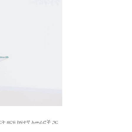
ፖርት ዘርፍ ከፍተኛ አመራሮች ጋር