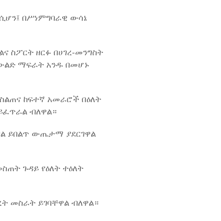
 ሲሆን፤ በሥነምግባራዊ ውሳኔ
ልና ስፖርት ዘርፉ በሀገረ-መንግስት
ትውልድ ማፍራት አንዱ በመሆኑ
 ስልጠና ከፍተኛ አመራሮች በዕለት
ይፈጥራል ብለዋል።
ግል ይበልጥ ውጤታማ ያደርገዋል
ስጠት ጉዳይ የዕለት ተዕለት
ረት መስራት ይገባቸዋል ብለዋል።