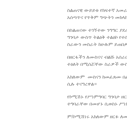
ስልጠናዊ ውይይቱ የከፍተኛ አመራሩ
አሰጣጥና የጥቅም ግጭትን መከላከ
በስልጠናው ተገኝተው ንግግር ያደረ
ግንባታ ውስጥ ትልዕቅ ተልዕኮ የ
ስራውን መስራት ከሁሉም ይጠበቃ
በዘርፋችን ለሙስናና ብልሹ አሰራ
ተዕለት በሚሰሯቸው ስራዎች ውስጥ
አክለውም ሙስናን ከመፈጸሙ በፊት
ሲሉ ተናግረዋል።
የኮሚሽኑ የሥነምግባር ግንባታ ዘ
ተግባራቸው በመሆኑ ሲወስኑ ሥነ
ም/ኮሚሽነሩ አክለውም ዘርፉ ለሙ