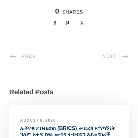
0
SHARES
PREV
NEXT
Related Posts
AUGUST 6, 2026
ኢትዮጵያ በብሪክስ (BRICS) መድረክ አማካኝነት
ዓለም አቀፍ የፀረ-ሙስና ትብብርን እያጠናከረች