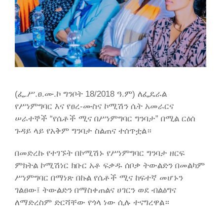
(ፌ.ሥ.ፀ.ሙ.ኮ ግንቦት 18/2018 ዓ.ም) ለፌዴራል
የሥነምግባር እና የፀረ-ሙስና ኮሚሽን ሴት አመራርና
ሠራተኞች “የሴቶች ሚና በሥነምግባር ግንባታ” በሚል ርዕሰ
ጉዳይ ላይ የአቅም ግንባታ ስልጠና ተሰጥቷል።
በመድረኩ የተገኙት በኮሚሽኑ የሥነምግባር ግንባታ ዘርፍ
ምክትል ኮሚሽነር ክቡር አቶ ፍቃዱ ሰቦቃ ትውልድን በመልካም
ሥነምግባር በማነጽ በኩል የሴቶች ሚና ከፍተኛ መሆኑን
ገልፀው፤ ትውልድን በማስቀጠልና ሀገርን ወደ ብልፅግና
ለማድረስም ድርሻቸው የጎላ ነው ሲሉ ተናግረዋል።