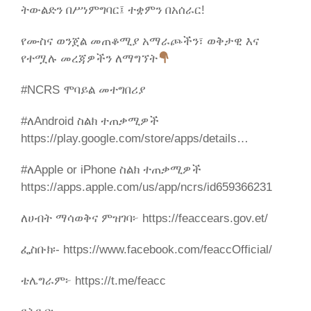
ትውልድን በሥነምግባር፤ ተቋምን በአሰራር!
የሙስና ወንጀል መጠቆሚያ አማራጮችን፣ ወቅታዊ እና
የተሟሉ መረጃዎችን ለማግኘት
#NCRS ሞባይል መተግበሪያ
#ለAndroid ስልክ ተጠቃሚዎች
https://play.google.com/store/apps/details…
#ለApple or iPhone ስልክ ተጠቃሚዎች
https://apps.apple.com/us/app/ncrs/id659366231
ለሀብት ማሳወቅና ምዝገባ፦ https://feaccears.gov.et/
ፌስቡክ፡- https://www.facebook.com/feaccOfficial/
ቴሌግራም፦ https://t.me/feacc