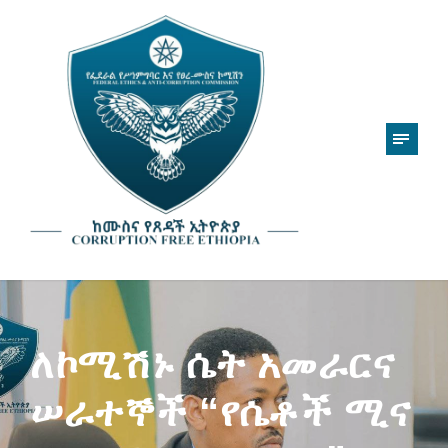
ለኮሚሽኑ ሴት አመራርና
ሠራተኞች “የሴቶች ሚና