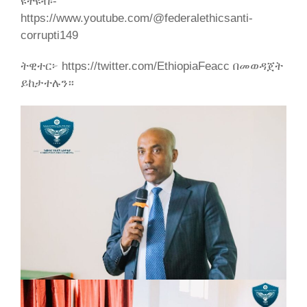
ዩትዩብ፡-
https://www.youtube.com/@federalethicsanti-
corrupti149
ትዊተር፦ https://twitter.com/EthiopiaFeacc በመወዳጀት
ይከታተሉን።