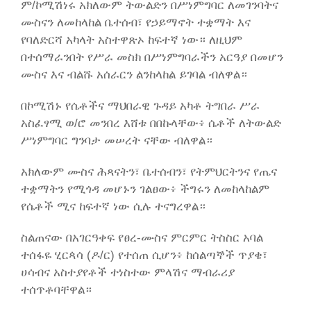
ም/ኮሚሽነሩ አክለውም ትውልድን በሥነምግባር ለመገንባትና
ሙስናን ለመከላከል ቤተሰብ፣ የኃይማኖት ተቋማት እና
የባለድርሻ አካላት አስተዋጽኦ ከፍተኛ ነው። ለዚህም
በተሰማራንበት የሥራ መስክ በሥነምግባራችን አርዓያ በመሆን
ሙስና እና ብልሹ አሰራርን ልንከላከል ይገባል ብለዋል።
በኮሚሽኑ የሴቶችና ማህበራዊ ጉዳይ አካቶ ትግበራ ሥራ
አስፈፃሚ ወ/ሮ መንበረ እሸቱ በበኩላቸው፥ ሴቶች ለትውልድ
ሥነምግባር ግንባታ መሠረት ናቸው ብለዋል።
አክለውም ሙስና ሕጻናትን፣ ቤተሰብን፣ የትምህርትንና የጤና
ተቋማትን የሚጎዳ መሆኑን ገልፀው፥ ችግሩን ለመከላከልም
የሴቶች ሚና ከፍተኛ ነው ሲሉ ተናግረዋል።
ስልጠናው በአገርዓቀፍ የፀረ-ሙስና ምርምር ትስስር አባል
ተሰፋዬ ሂርጳሳ (ዶ/ር) የተሰጠ ሲሆን፥ ከሰልጣኞች ጥያቄ፣
ሀሳብና አስተያየቶች ተነስተው ምላሽና ማብራሪያ
ተሰጥቶባቸዋል።