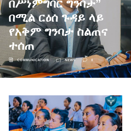
በሥነምግባር ግንባታ”
በሚል ርዕሰ ጉዳይ ላይ
የአቅም ግንባታ ስልጠና
ተሰጠ
COMMUNICATION
NEWS
0