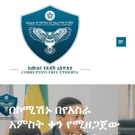
በኮሚሽኑ በየአስራ
አምስት ቀን የሚዘጋጀው