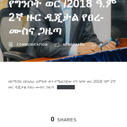
የግንቦት ወር /2018 ዓ.ም
2ኛ ዙር ዲጂታል የፀረ-
ሙስና ጋዜጣ
COMMUNICATION
NEWSPAPER
0
በኮሚሽኑ በየአስራ አምስት ቀን የሚዘጋጀው የግ ንቦት ወር 2018 ዓም 2ኛ
ዙር ዲጂታል የፀረ-ሙስና ጋዜጣ
Download
0
SHARES