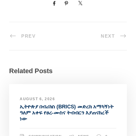
PREV
NEXT
Related Posts
AUGUST 6, 2026
ኢትዮጵያ በብሪክስ (BRICS) መድረክ አማካኝነት
ዓለም አቀፍ የፀረ-ሙስና ትብብርን እያጠናከረች
ነው