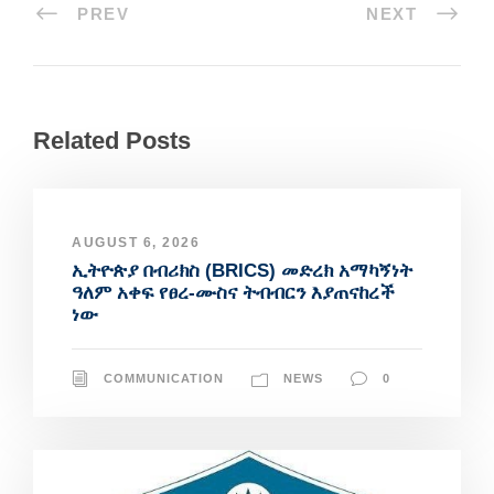
PREV
NEXT
Related Posts
AUGUST 6, 2026
ኢትዮጵያ በብሪክስ (BRICS) መድረክ አማካኝነት
ዓለም አቀፍ የፀረ-ሙስና ትብብርን እያጠናከረች
ነው
COMMUNICATION
NEWS
0