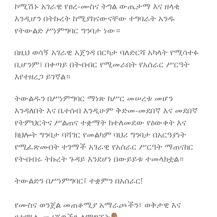
ኮሚሽኑ አገራዊ የፀረ-ሙስና ትግል ውጤታማ እና ዘላቂ
እንዲሆን በትኩረት ከሚያከናውናቸው ተግባራት አንዱ
የትውልድ ሥነምግባር ግንባታ ነው።
በዚህ ወሳኝ አገራዊ አጀንዳ በርካታ ባለድርሻ አካላት የሚሳተፉ
ቢሆንም፣ በቀጣይ በትብብር የሚመራበት የአሰራር ሥርዓት
እየተዘረጋ ይገኛል።
ትውልዱን በሥነምግባር ማነጽ ከሥር መሠረቱ መሆን
እንዳለበት እና ቤተሰብ እንዲሁም ቅድመ-መደበኛ እና መደበኛ
የትምህርትና ሥልጠና ተቋማት ከተለመደው የዕውቀት እና
ክህሎት ግንባታ ባሻገር የመልካም ባህሪ ግንባታ በአርዓያነት
የሚፈጽሙበት ተገማች አገራዊ የአሰራር ሥርዓት ማጠናከር
የትብብሩ ትኩረት ጉዳይ እንደሆነ በውይይቱ ተመላክቷል።
ትውልድን በሥነምግባር፤ ተቋምን በአሰራር!
የሙስና ወንጀል መጠቆሚያ አማራጮችን፣ ወቅታዊ እና