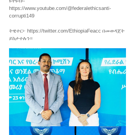
ዩትዩብ፡-
https://www.youtube.com/@federalethicsanti-
corrupti149
ትዊተር፦ https://twitter.com/EthiopiaFeacc በመወዳጀት
ይከታተሉን።