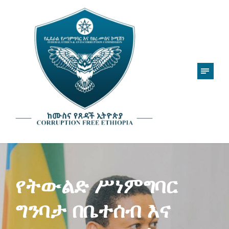
የትውልድ ሥነምግባር
ግንባታ በቤተሰብ እና