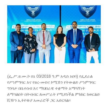
(ፌ.ሥ.ፀ.ሙ.ኮ ሰኔ 03/2018 ዓ.ም አዲስ አበባ) የፌደራል
የሥነምግባር እና የፀረ-ሙስና ኮሚሽን የትውልድ ሥነምግባር
ግንባታ በቤተሰብ እና ማህበራዊ ተቋማት አማካኝነት
ለማጎልበት በትብብር ለመሥራት የሚያስችል ምክክር ከወርልድ
ቪዥን ኢትዮጵያ አመራሮች ጋር አድርጓል፡፡