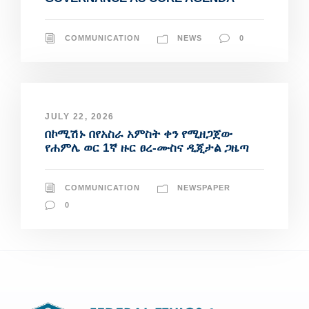
COMMUNICATION
NEWS
0
JULY 22, 2026
በኮሚሽኑ በየአስራ አምስት ቀን የሚዘጋጀው
የሐምሌ ወር 1ኛ ዙር ፀረ-ሙስና ዲጂታል ጋዜጣ
COMMUNICATION
NEWSPAPER
0