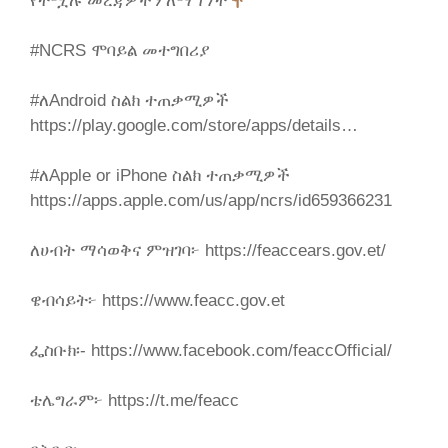
የተሟሉ መረጃዎችን ለማግኘት
#NCRS ሞባይል መተግበሪያ
#ለAndroid ስልክ ተጠቃሚዎች
https://play.google.com/store/apps/details…
#ለApple or iPhone ስልክ ተጠቃሚዎች
https://apps.apple.com/us/app/ncrs/id659366231
ለሀብት ማሳወቅና ምዝገባ፦ https://feaccears.gov.et/
ዌብሳይት፦ https://www.feacc.gov.et
ፌስቡክ፡- https://www.facebook.com/feaccOfficial/
ቴሌግራም፦ https://t.me/feacc