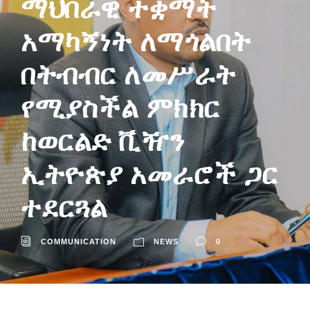
ማህበራዊ ተቋማት
አማካኝነት ለማጎልበት
በትብብር ለመሥራት
የሚያስችል ምክክር
ከወርልድ ቪዥን
ኢትዮጵያ አመራሮች ጋር
ተደርጓል
COMMUNICATION
NEWS
0