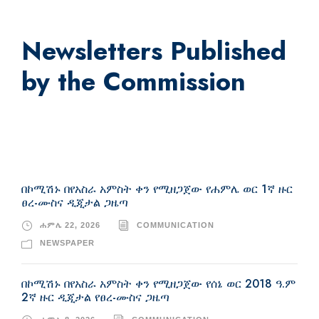
Newsletters Published
by the Commission
በኮሚሽኑ በየአስራ አምስት ቀን የሚዘጋጀው የሐምሌ ወር 1ኛ ዙር
ፀረ-ሙስና ዲጂታል ጋዜጣ
ሐምሌ 22, 2026
COMMUNICATION
NEWSPAPER
በኮሚሽኑ በየአስራ አምስት ቀን የሚዘጋጀው የሰኔ ወር 2018 ዓ.ም
2ኛ ዙር ዲጂታል የፀረ-ሙስና ጋዜጣ