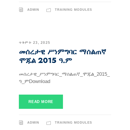
ADMIN
TRAINING MODULES
ጥቅምት 23, 2025
መሰረታዊ ሥነምግባር ማሰልጠኛ
ሞጁል 2015 ዓ.ም
መሰረታዊ_ሥነምግባር_ማሰልጠኛ_ሞጁል_2015_
ዓ_ምDownload
READ MORE
ADMIN
TRAINING MODULES