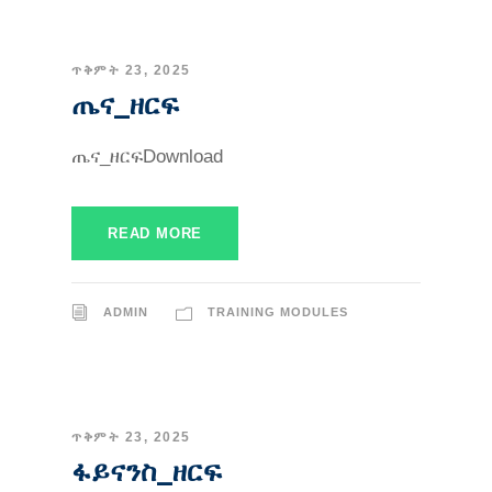
ጥቅምት 23, 2025
ጤና_ዘርፍ
ጤና_ዘርፍDownload
READ MORE
ADMIN
TRAINING MODULES
ጥቅምት 23, 2025
ፋይናንስ_ዘርፍ