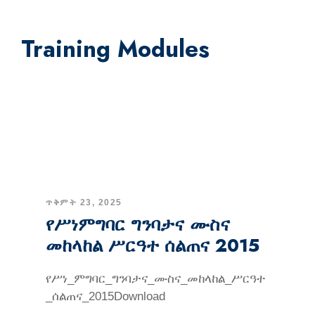
Training Modules
ጥቅምት 23, 2025
የሥነምግባር ግንባታና ሙስና
መከላከል ሥርዓተ ሰልጠና 2015
የሥነ_ምግባር_ግንባታና_ሙስና_መከላከል_ሥርዓተ
_ሰልጠና_2015Download