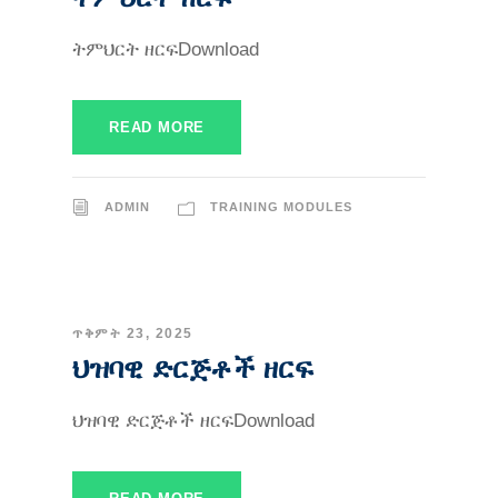
ትምህርት ዘርፍDownload
READ MORE
ADMIN
TRAINING MODULES
ጥቅምት 23, 2025
ህዝባዊ ድርጅቶች ዘርፍ
ህዝባዊ ድርጅቶች ዘርፍDownload