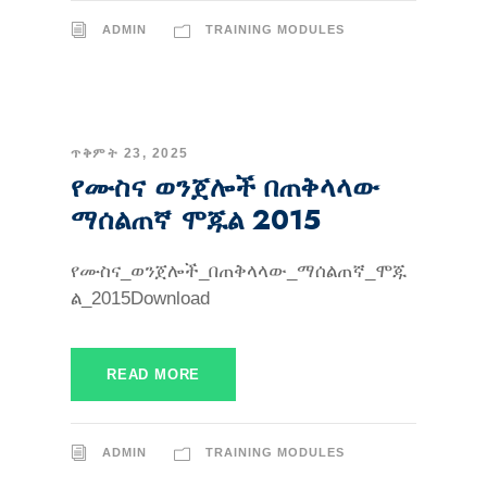
ADMIN
TRAINING MODULES
ጥቅምት 23, 2025
የሙስና ወንጀሎች በጠቅላላው
ማሰልጠኛ ሞጁል 2015
የሙስና_ወንጀሎች_በጠቅላላው_ማሰልጠኛ_ሞጁ
ል_2015Download
READ MORE
ADMIN
TRAINING MODULES