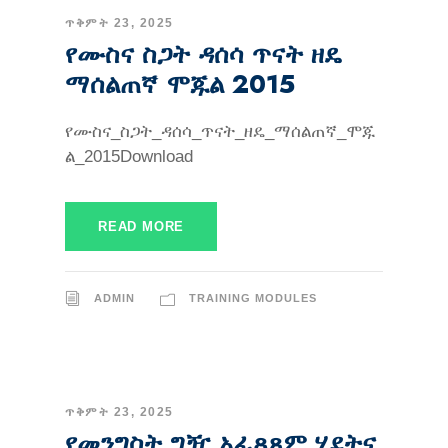
ጥቅምት 23, 2025
የሙስና ስጋት ዳሰሳ ጥናት ዘዴ
ማሰልጠኛ ሞጁል 2015
የሙስና_ስጋት_ዳሰሳ_ጥናት_ዘዴ_ማሰልጠኛ_ሞጁ
ል_2015Download
READ MORE
ADMIN
TRAINING MODULES
ጥቅምት 23, 2025
የመንግስት ግዥ አፈጻጸም ሂደትና