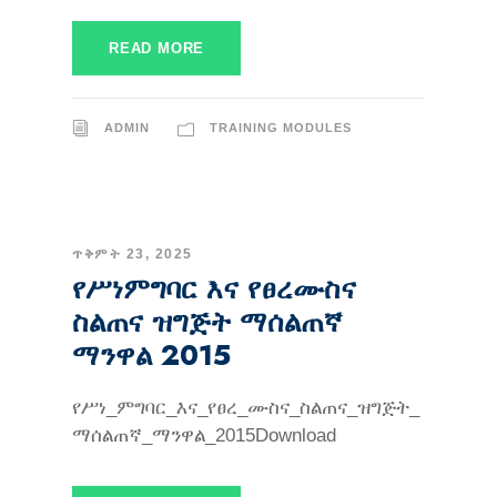
READ MORE
ADMIN
TRAINING MODULES
ጥቅምት 23, 2025
የሥነምግባር እና የፀረሙስና
ስልጠና ዝግጅት ማሰልጠኛ
ማንዋል 2015
የሥነ_ምግባር_እና_የፀረ_ሙስና_ስልጠና_ዝግጅት_
ማሰልጠኛ_ማንዋል_2015Download