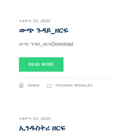
ጥቅምት 23, 2025
ውጭ ጉዳይ_ዘርፍ
ውጭ ጉዳይ_ዘርፍDownload
READ MORE
ADMIN
TRAINING MODULES
ጥቅምት 23, 2025
ኢንዱስትሪ ዘርፍ