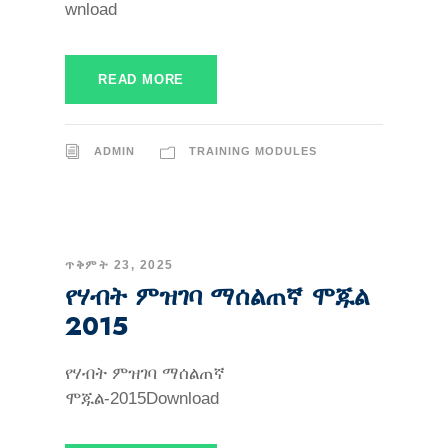
wnload
READ MORE
ADMIN
TRAINING MODULES
ጥቅምት 23, 2025
የሃብት ምዝገባ ማሰልጠኛ ሞጁል
2015
የሃብት ምዝገባ ማሰልጠኛ
ሞጁል-2015Download