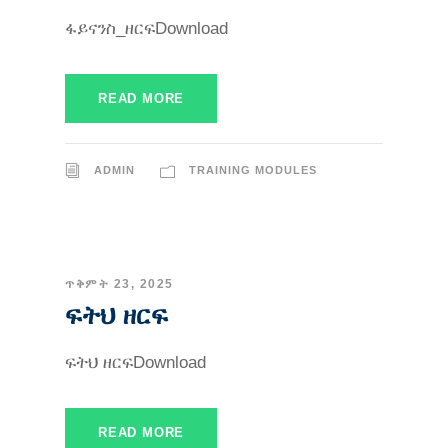
ፋይናንስ_ዘርፍDownload
READ MORE
ADMIN
TRAINING MODULES
ጥቅምት 23, 2025
ፍትህ ዘርፍ
ፍትህ ዘርፍDownload
READ MORE