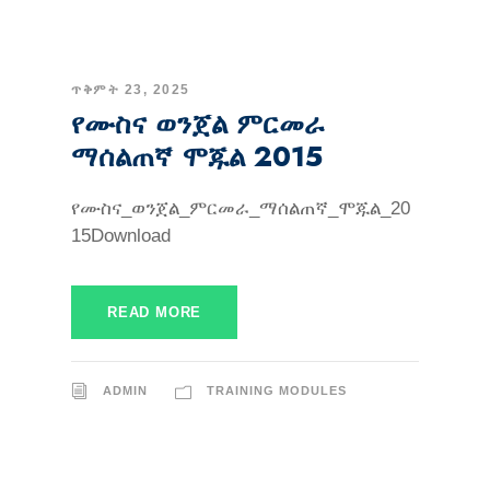
ጥቅምት 23, 2025
የሙስና ወንጀል ምርመራ
ማሰልጠኛ ሞጁል 2015
የሙስና_ወንጀል_ምርመራ_ማሰልጠኛ_ሞጁል_20
15Download
READ MORE
ADMIN
TRAINING MODULES