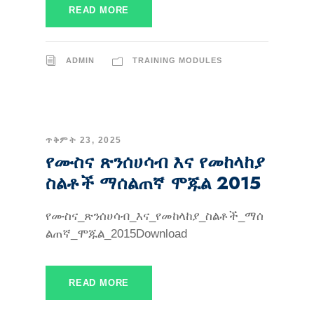
READ MORE
ADMIN
TRAINING MODULES
ጥቅምት 23, 2025
የሙስና ጽንሰሀሳብ እና የመከላከያ
ስልቶች ማሰልጠኛ ሞጁል 2015
የሙስና_ጽንሰሀሳብ_እና_የመከላከያ_ስልቶች_ማሰ
ልጠኛ_ሞጁል_2015Download
READ MORE