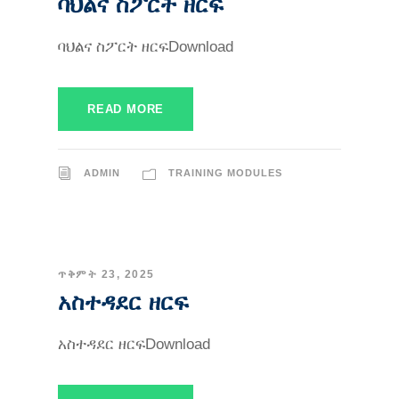
ባህልና ስፖርት ዘርፍ
ባህልና ስፖርት ዘርፍDownload
READ MORE
ADMIN
TRAINING MODULES
ጥቅምት 23, 2025
አስተዳደር ዘርፍ
አስተዳደር ዘርፍDownload