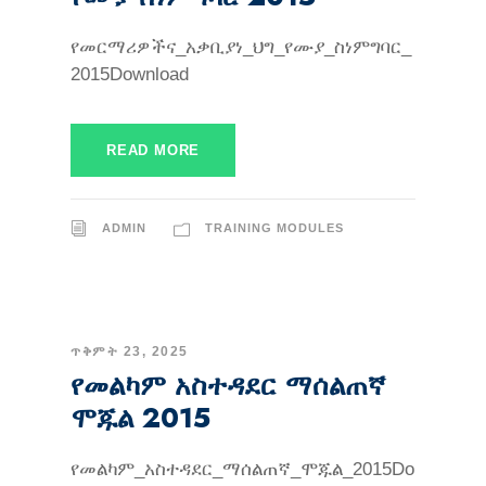
የመርማሪዎችና_አቃቢያነ_ህግ_የሙያ_ስነምግባር_
2015Download
READ MORE
ADMIN
TRAINING MODULES
ጥቅምት 23, 2025
የመልካም አስተዳደር ማሰልጠኛ
ሞጁል 2015
የመልካም_አስተዳደር_ማሰልጠኛ_ሞጁል_2015Do