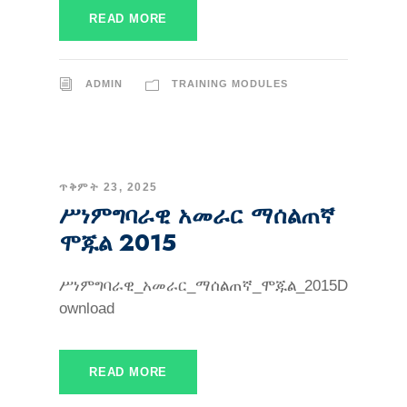
READ MORE
ADMIN
TRAINING MODULES
ጥቅምት 23, 2025
ሥነምግባራዊ አመራር ማሰልጠኛ
ሞጁል 2015
ሥነምግባራዊ_አመራር_ማሰልጠኛ_ሞጁል_2015D
ownload
READ MORE