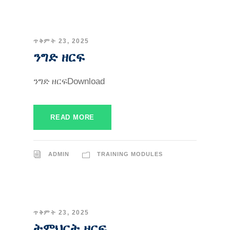
ጥቅምት 23, 2025
ንግድ ዘርፍ
ንግድ ዘርፍDownload
READ MORE
ADMIN
TRAINING MODULES
ጥቅምት 23, 2025
ትምህርት ዘርፍ