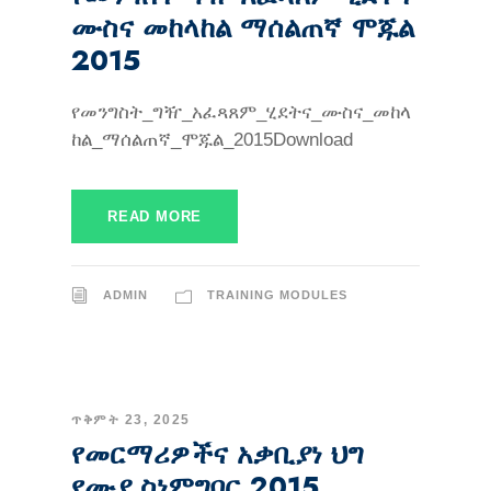
ሙስና መከላከል ማሰልጠኛ ሞጁል
2015
የመንግስት_ግዥ_አፈጻጸም_ሂደትና_ሙስና_መከላ
ከል_ማሰልጠኛ_ሞጁል_2015Download
READ MORE
ADMIN
TRAINING MODULES
ጥቅምት 23, 2025
የመርማሪዎችና አቃቢያነ ህግ
የሙያ ስነምግባር 2015