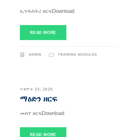
ኢንዱስትሪ ዘርፍDownload
READ MORE
ADMIN
TRAINING MODULES
ጥቅምት 23, 2025
ማዕድን ዘርፍ
መስኖ ዘርፍDownload
READ MORE