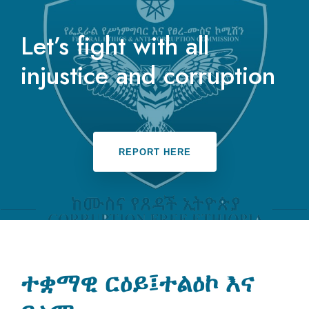
Let’s fight with all
injustice and corruption
REPORT HERE
ተቋማዊ ርዕይ፤ተልዕኮ እና