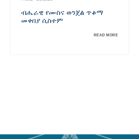
ብሔራዊ የሙስና ወንጀል ጥቆማ
መቀበያ ሲስተም
READ MORE