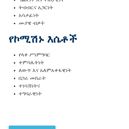
ትብብርና አጋርነት
አሳታፊነት
ሙያዊ ብቃት
የኮሚሽኑ እሴቶች
የላቀ ሥነምግባር
ተምሳሌትነት
ለውጥ እና አለምአቀፋዊነት
በጋራ መስራት
ተነሳሽነትና
ተግባራዊነት