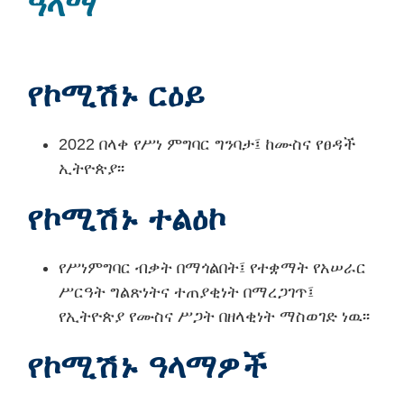
ዓላማ
የኮሚሽኑ ርዕይ
2022 በላቀ የሥነ ምግባር ግንባታ፤ ከሙስና የፀዳች
ኢትዮጵያ፡፡
የኮሚሽኑ ተልዕኮ
የሥነምግባር ብቃት በማጎልበት፤ የተቋማት የአሠራር
ሥርዓት ግልጽነትና ተጠያቂነት በማረጋገጥ፤
የኢትዮጵያ የሙስና ሥጋት በዘላቂነት ማስወገድ ነዉ፡፡
የኮሚሽኑ
ዓላማዎች