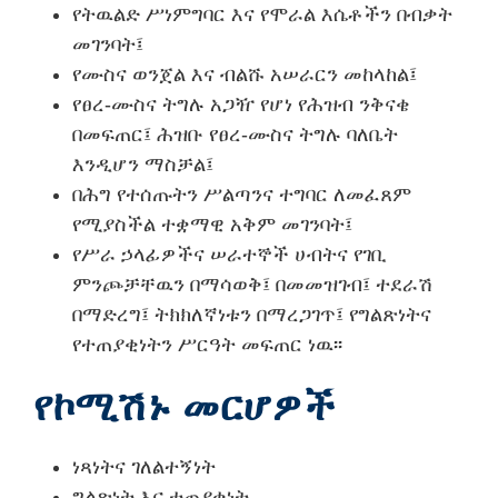
የትዉልድ ሥነምግባር እና የሞራል እሴቶችን በብቃት
መገንባት፤
የሙስና ወንጀል እና ብልሹ አሠራርን መከላከል፤
የፀረ-ሙስና ትግሉ አጋዥ የሆነ የሕዝብ ንቅናቄ
በመፍጠር፤ ሕዝቡ የፀረ-ሙስና ትግሉ ባለቤት
እንዲሆን ማስቻል፤
በሕግ የተሰጡትን ሥልጣንና ተግባር ለመፈጸም
የሚያስችል ተቋማዊ አቅም መገንባት፤
የሥራ ኃላፊዎችና ሠራተኞች ሀብትና የገቢ
ምንጮቻቸዉን በማሳወቅ፤ በመመዝገብ፤ ተደራሽ
በማድረግ፤ ትክክለኛነቱን በማረጋገጥ፤ የግልጽነትና
የተጠያቂነትን ሥርዓት መፍጠር ነዉ፡፡
የኮሚሽኑ
መርሆዎች
ነጻነትና ገለልተኝነት
ግልጽነት እና ተጠያቂነት