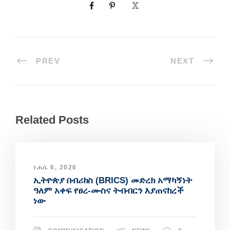
PREV
NEXT
Related Posts
ነሐሴ 6, 2026
ኢትዮጵያ በብሪክስ (BRICS) መድረክ አማካኝነት
ዓለም አቀፍ የፀረ-ሙስና ትብብርን እያጠናከረች
ነው