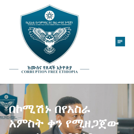
በኮሚሽኑ በየአስራ
አምስት ቀን የሚዘጋጀው