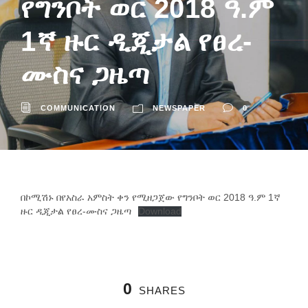
የግንቦት ወር 2018 ዓ.ም
1ኛ ዙር ዲጂታል የፀረ-
ሙስና ጋዜጣ
COMMUNICATION
NEWSPAPER
0
በኮሚሽኑ በየአስራ አምስት ቀን የሚዘጋጀው የግንቦት ወር 2018 ዓ.ም 1ኛ
ዙር ዲጂታል የፀረ-ሙስና ጋዜጣ
Download
0
SHARES